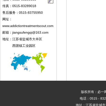
传真：0515-83289018
售后服务：0515-83755950
网址：
www.addictiontreatmentscout.com
邮箱：
jiangsufengqi@163.com
地址：江苏省盐城市大丰区
西团镇工业园区
版权所有：必一
电话：0515 - 832
地址：江苏省盐城