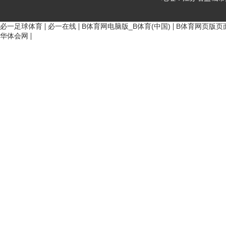
|
|
|
必一足球体育
必一在线
B体育网电脑版_B体育(中国)
B体育网页版页
|
华体会网