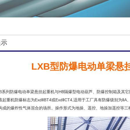
展示
LXB型防爆电动单梁悬
系列防爆电动单梁悬挂起重机与HB隔爆型电动葫芦、防爆控制箱及其它
起重机防爆标志为ExdⅡBT4或ExdⅡCT4,适用于工厂具有防爆级别为Ⅱ
构成的爆炸性气体混合的场所。操作形式为地操、遥控、地操加遥控等三